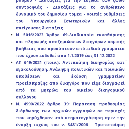
βαθμού - Διατάξεις για
την ευζωία των ζώων
συντροφιάς - Διατάξεις για
το ανθρώπινο
δυναμικό του δημοσίου τομέα -
Λοιπές ρυθμίσεις
του Υπουργείου Εσωτερικών
και άλλες
επείγουσες διατάξεις
Ν. 5016/2023 Άρθρο 69-Διαδικασία εκκαθάρισης
και πληρωμής αποζημιώσεων δικηγόρων νομικής
βοήθειας που προκύπτουν από ειδικά γραμμάτια
που έχουν εκδοθεί από 1.1.2019 έως 31.12.2022
AΠ 649/2021 (ποιν.): Αντιποίηση δικηγορίας κατ΄
εξακολούθηση. Ανάληψη πολιτικών και ποινικών
υποθέσεων και έκδοση γραμματίων
προείσπραξης από δικηγόρο που είχε διαγραφεί
από τα μητρώα του οικείου δικηγορικού
συλλόγου
Ν. 4990/2022 άρθρο 39: Παράταση προθεσμίας
διόρθωσης των αρχικών εγγραφών σε περιοχές
που κηρύχθηκαν υπό κτηματογράφηση πριν την
έναρξη ισχύος του ν. 3481/2006 - Τροποποίηση