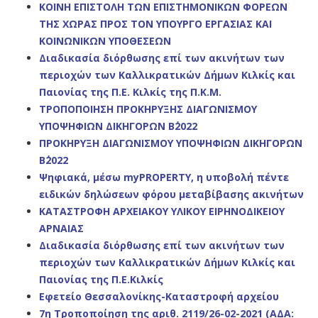
ΚΟΙΝΗ ΕΠΙΣΤΟΛΗ ΤΩΝ ΕΠΙΣΤΗΜΟΝΙΚΩΝ ΦΟΡΕΩΝ
ΤΗΣ ΧΩΡΑΣ ΠΡΟΣ ΤΟΝ ΥΠΟΥΡΓΟ ΕΡΓΑΣΙΑΣ ΚΑΙ
ΚΟΙΝΩΝΙΚΩΝ ΥΠΟΘΕΣΕΩΝ
Διαδικασία διόρθωσης επί των ακινήτων των
περιοχών των Καλλικρατικών Δήμων Κιλκίς και
Παιονίας της Π.Ε. Κιλκίς της Π.Κ.Μ.
ΤΡΟΠΟΠΟΙΗΣΗ ΠΡΟΚΗΡΥΞΗΣ ΔΙΑΓΩΝΙΣΜΟΥ
ΥΠΟΨΗΦΙΩΝ ΔΙΚΗΓΟΡΩΝ Β΄2022
ΠΡΟΚΗΡΥΞΗ ΔΙΑΓΩΝΙΣΜΟΥ ΥΠΟΨΗΦΙΩΝ ΔΙΚΗΓΟΡΩΝ
Β΄2022
Ψηφιακά, μέσω myPROPERTY, η υποβολή πέντε
ειδικών δηλώσεων φόρου μεταβίβασης ακινήτων
ΚΑΤΑΣΤΡΟΦΗ ΑΡΧΕΙΑΚΟΥ ΥΛΙΚΟΥ ΕΙΡΗΝΟΔΙΚΕΙΟΥ
ΑΡΝΑΙΑΣ
Διαδικασία διόρθωσης επί των ακινήτων των
περιοχών των
Καλλικρατικών Δήμων Κιλκίς και
Παιονίας της Π.
Ε.Κιλκίς
Εφετείο Θεσσαλονίκης-Καταστροφή αρχείου
7η Τροποποίηση της αριθ. 2119/26-02-2021 (ΑΔΑ: